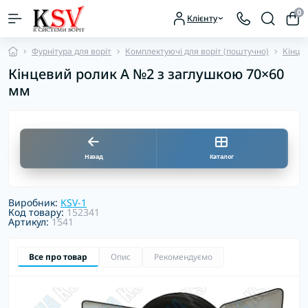
0
Клієнту
Фурнітура для воріт
Комплектуючі для воріт (поштучно)
Кінце
Кінцевий ролик А №2 з заглушкою 70×60
мм
Назад
Каталог
Виробник:
KSV-1
Код товару:
152341
Артикул:
1541
Все про товар
Опис
Рекомендуємо