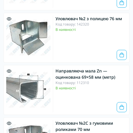
Уловлювач №2 з полицею 76 мм
Код товару: 142320
В наявності
Направляюча мала Zn —
оцинкована 69×58 мм (метр)
Код товару: 112310
В наявності
Уловлювач №2С з гумовими
роликами 70 мм