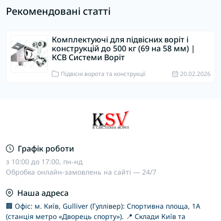
Рекомендовані статті
Комплектуючі для підвісних воріт і
конструкцій до 500 кг (69 на 58 мм) |
КСВ Системи Воріт
Підвісні ворота та конструкції
20.02.2026
Графік роботи
з 10:00 до 17:00, пн-нд
Обробка онлайн-замовлень на сайті — 24/7
Наша адреса
🏢 Офіс: м. Київ, Gulliver (Гуллівер): Спортивна площа, 1А
(станція метро «Дворець спорту»). 📍 Склади Київ та