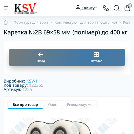
0
Клієнту
Фурнітура для воріт
Комплектуючі для воріт (поштучно)
Ролико
Каретка №2В 69×58 мм (полімер) до 400 кг
Назад
Каталог
Виробник:
KSV-1
Код товару:
122355
Артикул:
1255
Все про товар
Опис
Рекомендуємо