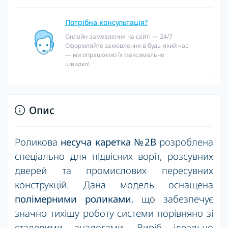
Потрібна консультація?
Онлайн-замовлення на сайті — 24/7
Оформляйте замовлення в будь-який час
— ми опрацюємо їх максимально
швидко!
Опис
Роликова
несуча каретка №2В
розроблена
спеціально для підвісних воріт, розсувних
дверей та промислових пересувних
конструкцій. Дана модель оснащена
полімерними роликами
, що забезпечує
значно тихішу роботу системи порівняно зі
сталевими аналогами. Виріб ідеально