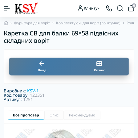
0
Клієнту
Фурнітура для воріт
Комплектуючі для воріт (поштучно)
Ролико
Каретка СВ для балки 69×58 підвісних
складних воріт
Назад
Каталог
Виробник:
KSV-1
Код товару:
122351
Артикул:
1251
Все про товар
Опис
Рекомендуємо