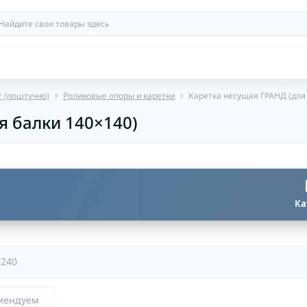
 (поштучно)
Роликовые опоры и каретки
Каретка несущая ГРАНД (для
я балки 140×140)
Ка
5240
мендуем