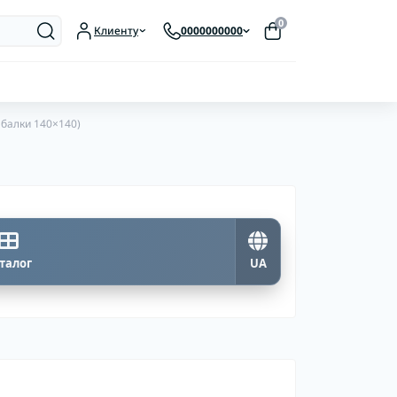
0
Клиенту
0000000000
 балки 140×140)
талог
UA