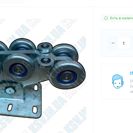
Есть в нали
Н
О
О
о