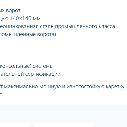
ых ворот
щую 140×140 мм
неоцинкованная сталь промышленного класса
(промышленные ворота)
(консольные) системы
зательной сертификации
ет максимально мощную и износостойкую каретку
т.