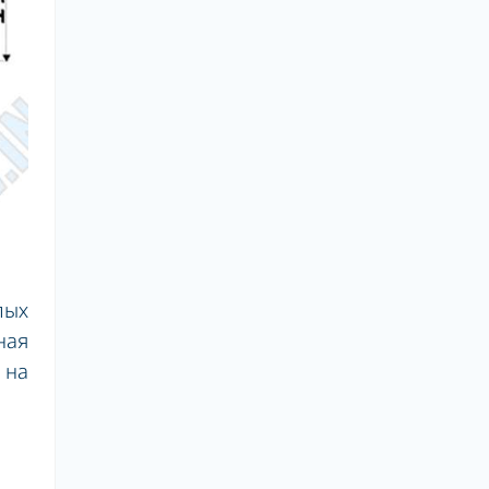
лых
ная
 на