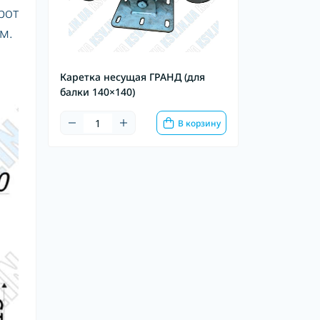
рот
м.
Каретка несущая ГРАНД (для
балки 140×140)
В корзину