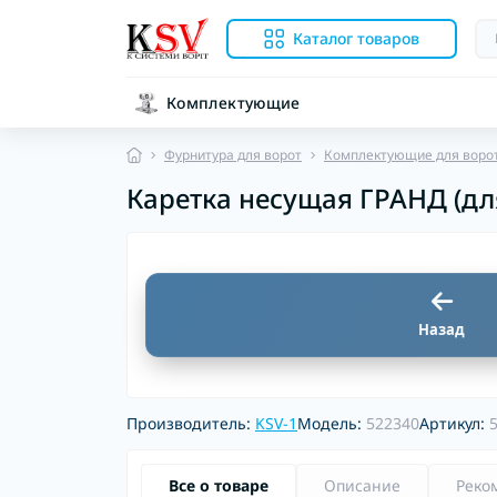
Каталог товаров
Комплектующие
Фурнитура для ворот
Комплектующие для ворот
Каретка несущая ГРАНД (дл
Назад
Производитель:
KSV-1
Модель:
522340
Артикул:
Все о товаре
Описание
Реко